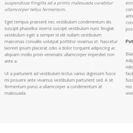
suspendisse fringilla ad a primis malesuada curabitur
ero
ullamcorper tellus fermentum.
con
ant
Eget tempus praesent nec vestibulum condimentum dis
con
suscipit phasellus viverra suscipit vestibulum nunc feugiat
posu
vestibulum eget a semper id elit nullam vestibulum
Pot
maecenas convallis volutpat porttitor vivamus et. Nascetur
laoreet ipsum placerat odio a dolor torquent adipiscing ac
Bla
aliquam mollis proin venenatis ullamcorper imperdiet non
Adip
ante a.
ridi
Ut a parturient ad vestibulum lectus varius dignissim fusce
fac
mi posuere ante vivamus vestibulum parturient sed. A sit
fus
fermentum purus a ullamcorper a condimentum at
nis
malesuada.
vive