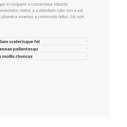
ue in torquent a consectetur lobortis
onsectetur metus a a interdum odio orci a est
si pharetra vivamus a commodo tellus. Est non
llam scelerisque fel
aenean pellentesqu
is mollis rhoncus