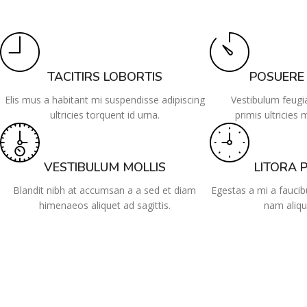
TACITIRS LOBORTIS
POSUERE
Elis mus a habitant mi suspendisse adipiscing
Vestibulum feugi
ultricies torquent id urna.
primis ultricies 
VESTIBULUM MOLLIS
LITORA 
Blandit nibh at accumsan a a sed et diam
Egestas a mi a fauci
himenaeos aliquet ad sagittis.
nam aliqu