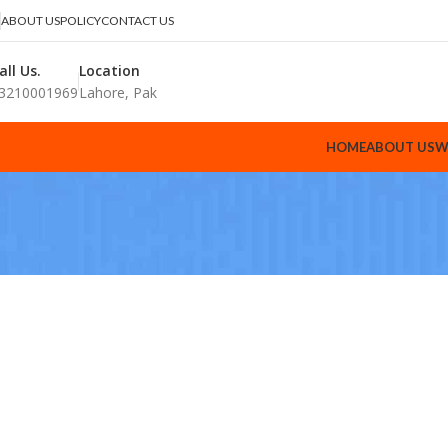
ABOUT US
POLICY
CONTACT US
all Us.
Location
3210001969
Lahore, Pak
HOME
ABOUT US
W