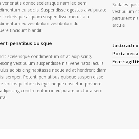
s venenatis donec scelerisque nam leo sem
Sodales quisq
dimentum eu sociis. Suspendisse egestas a vulputate
vestibulum c
e scelerisque aliquam suspendisse metus a a
parturient ni
dimentum eu vestibulum vestibulum dui
arcu a.
ere tincidunt blandit.
enti penatibus quisque
Justo ad nu
Porta nec 
ndit scelerisque condimentum sit at adipiscing.
Erat sagitt
iscing vestibulum suspendisse nisi vene natis iaculis
culus adipis cing habitasse neque ad at hendrerit diam
ilisi semper. Potenti pen atibus quisque suspen disse
ce sociosqu lobor tis eget neque nascetur posuere
i adipiscing condim entum in vulputate auctor a sem
rra.