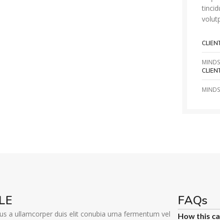
tinci
volut
CLIEN
MINDS
CLIEN
MINDS
LE
FAQs
ius a ullamcorper duis elit conubia urna fermentum vel
How this c