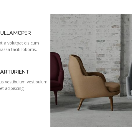
 ULLAMCPER
at a volutpat dis cum
massa taciti lobortis.
PARTURIENT
bus vestibulum vestibulum
et adipiscing.