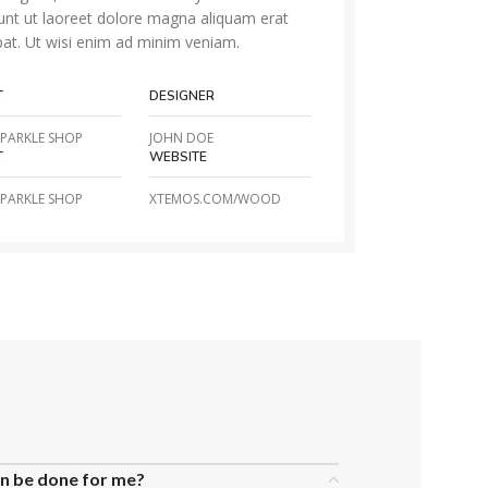
dunt ut laoreet dolore magna aliquam erat
pat. Ut wisi enim ad minim veniam.
T
DESIGNER
PARKLE SHOP
JOHN DOE
T
WEBSITE
PARKLE SHOP
XTEMOS.COM/WOOD
an be done for me?