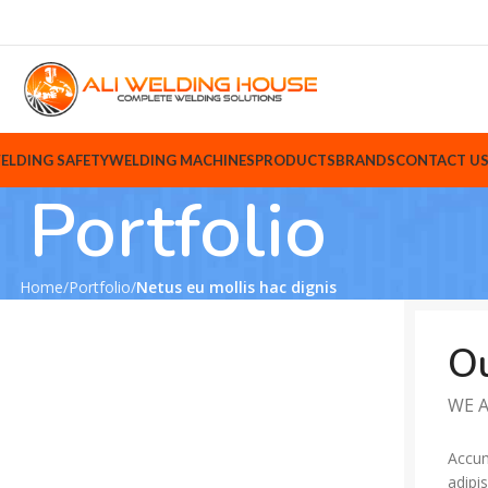
ELDING SAFETY
WELDING MACHINES
PRODUCTS
BRANDS
CONTACT U
Portfolio
Home
Portfolio
Netus eu mollis hac dignis
Ou
WE A
Accum
adipi